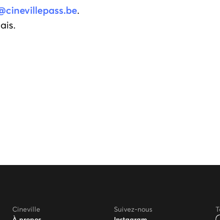
@cinevillepass.be
.
ais.
Cineville
Suivez-nous
T
À propos
Instagram