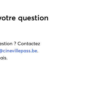
votre question
estion ? Contactez
@cinevillepass.be
.
ais.