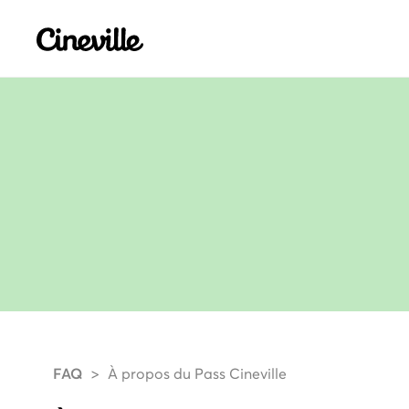
Cineville Logo
FAQ
À propos du Pass Cineville