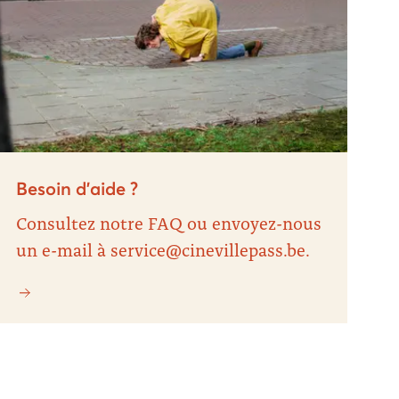
Besoin d’aide ?
Consultez notre FAQ ou envoyez-nous
un e-mail à service@cinevillepass.be.