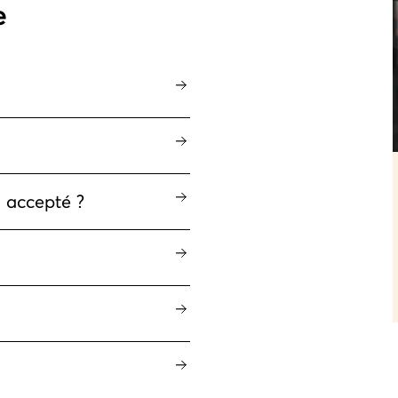
e
l accepté ?