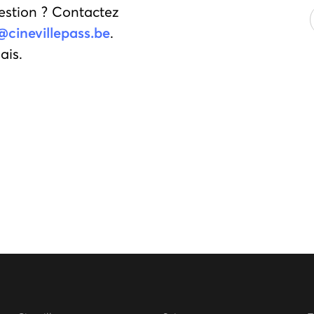
estion ? Contactez
@cinevillepass.be
.
ais.