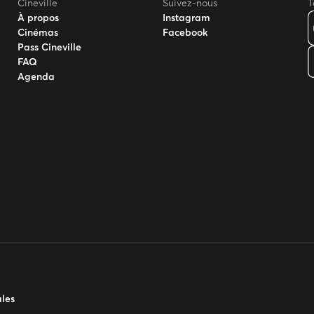
Cineville
Suivez-nous
T
À propos
Instagram
Cinémas
Facebook
Pass Cineville
FAQ
Agenda
ales