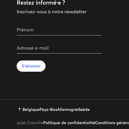
Restez informé⸱e ?
Inscrivez-vous à notre newsletter
Prénom
Adresse e-mail
S'abonner
Belgique
Pays-Bas
Allemagne
Suède
2026
Cineville
Politique de confidentialité
Conditions génér