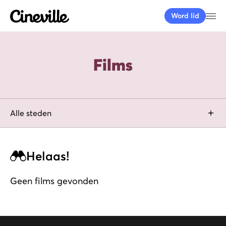
Cineville Logo
Me
Word lid
Films
filter by city
Alle steden
Helaas!
Geen films gevonden