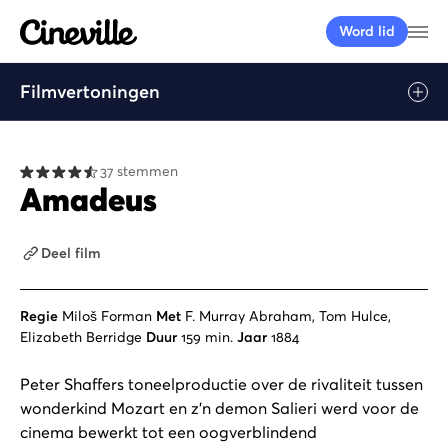
Cineville Logo
Me
Word lid
Filmvertoningen
37 stemmen
Amadeus
Deel film
Regie
Miloš Forman
Met
F. Murray Abraham, Tom Hulce,
Elizabeth Berridge
Duur
159 min.
Jaar
1884
Peter Shaffers toneelproductie over de rivaliteit tussen
wonderkind Mozart en z'n demon Salieri werd voor de
cinema bewerkt tot een oogverblindend