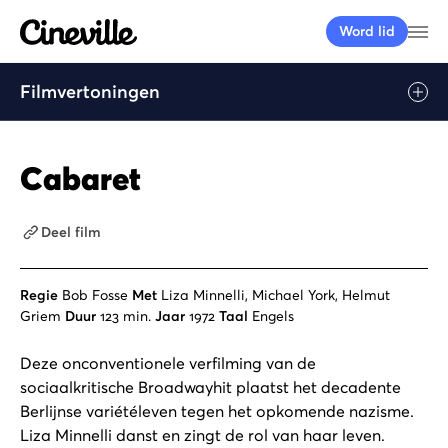
Cineville Logo
Me
Word lid
Filmvertoningen
Cabaret
Deel film
Regie
Bob Fosse
Met
Liza Minnelli, Michael York, Helmut
Griem
Duur
123 min.
Jaar
1972
Taal
Engels
Deze onconventionele verfilming van de
sociaalkritische Broadwayhit plaatst het decadente
Berlijnse variétéleven tegen het opkomende nazisme.
Liza Minnelli danst en zingt de rol van haar leven.