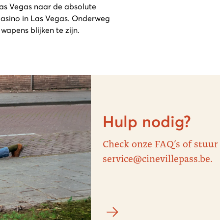
as Vegas naar de absolute
 Casino in Las Vegas. Onderweg
wapens blijken te zijn.
Hulp nodig?
Check onze FAQ’s of stuur
service@cinevillepass.be.