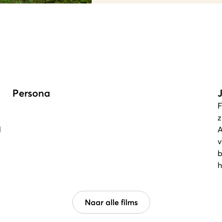
Persona
F
z
d
A
v
b
h
Naar alle films