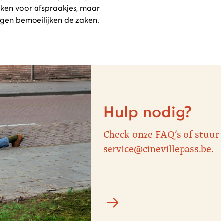
iken voor afspraakjes, maar
ngen bemoeilijken de zaken.
Hulp nodig?
Check onze FAQ’s of stuur
service@cinevillepass.be.