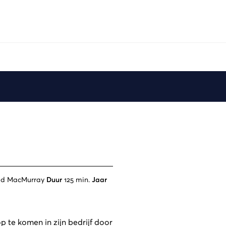
red MacMurray
Duur
125 min.
Jaar
 te komen in zijn bedrijf door