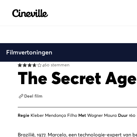
Cineville Logo
Filmvertoningen
460 stemmen
The Secret Age
Deel film
Regie
Kleber Mendonça Filho
Met
Wagner Moura
Duur
160 
Brazilië, 1977. Marcelo, een technologie-expert van beg