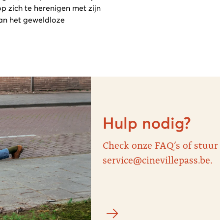
op zich te herenigen met zijn
van het geweldloze
Hulp nodig?
Check onze FAQ’s of stuur
service@cinevillepass.be.