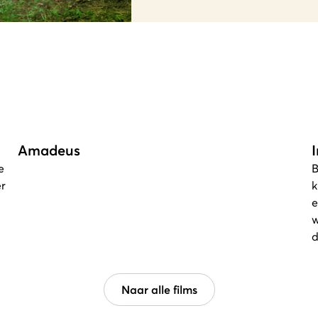
Amadeus
e
B
er
k
e
w
d
Naar alle films