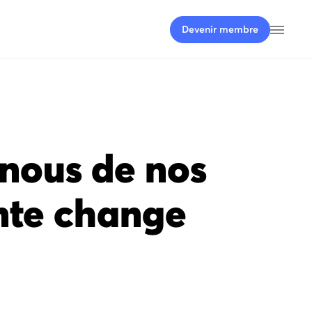
Ouvri
Devenir membre
-nous de nos
onte change