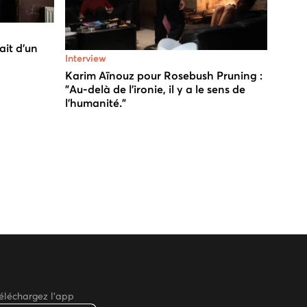
ait d’un
Interview
Karim Aïnouz pour Rosebush Pruning :
"Au-delà de l'ironie, il y a le sens de
l'humanité."
éléchargez l'app