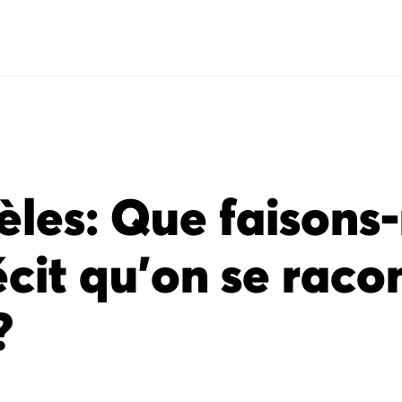
lèles: Que faisons
écit qu'on se rac
?