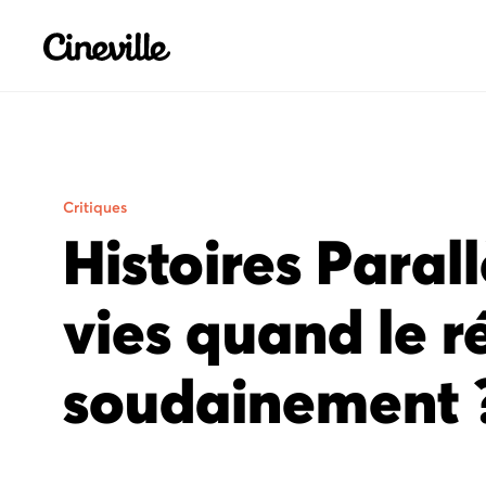
Cineville Logo
Critiques
Histoires Paral
vies quand le r
soudainement 