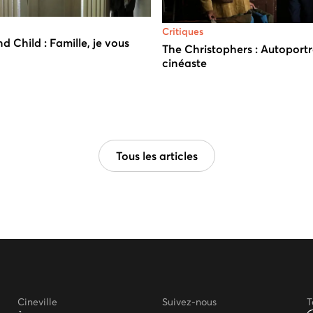
Critiques
Child : Famille, je vous
The Christophers : Autoportr
cinéaste
Tous les articles
Cineville
Suivez-nous
T