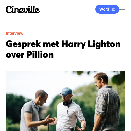
Cineville Logo
Me
Word lid
Interview
Gesprek met Harry Lighton
over Pillion