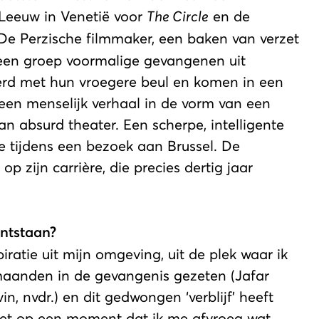
Leeuw in Venetië voor
The Circle
en de
De Perzische filmmaker, een baken van verzet
 een groep voormalige gevangenen uit
erd met hun vroegere beul en komen in een
 een menselijk verhaal in de vorm van een
an absurd theater. Een scherpe, intelligente
e tijdens een bezoek aan Brussel. De
p zijn carrière, die precies dertig jaar
ntstaan?
iratie uit mijn omgeving, uit de plek waar ik
 maanden in de gevangenis gezeten (Jafar
n, nvdr.) en dit gedwongen ‘verblijf’ heeft
 net op een moment dat ik me afvroeg wat