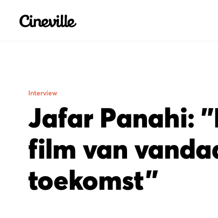
Cineville Logo
Interview
Jafar Panahi: "
film van vanda
toekomst"