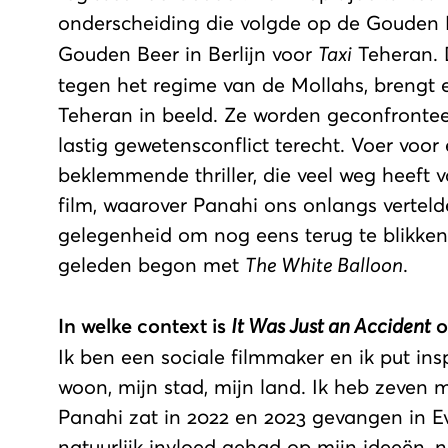
onderscheiding die volgde op de Gouden 
Gouden Beer in Berlijn voor
Taxi
Teheran. 
tegen het regime van de Mollahs, brengt
Teheran in beeld. Ze worden geconfronte
lastig gewetensconflict terecht. Voer voor
beklemmende thriller, die veel weg heeft v
film, waarover Panahi ons onlangs verteld
gelegenheid om nog eens terug te blikken o
geleden begon met
The White Balloon
.
In welke context is
It Was Just an Accident
o
Ik ben een sociale filmmaker en ik put insp
woon, mijn stad, mijn land. Ik heb zeven
Panahi zat in 2022 en 2023 gevangen in Evi
natuurlijk invloed gehad op mijn ideeën,