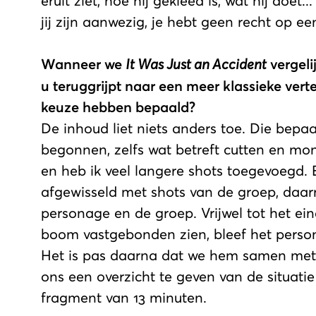
eruit ziet, hoe hij gekleed is, wat hij doet
jij zijn aanwezig, je hebt geen recht op e
Wanneer we
It Was Just an Accident
vergeli
u teruggrijpt naar een meer klassieke verte
keuze hebben bepaald?
De inhoud liet niets anders toe. Die bepaa
begonnen, zelfs wat betreft cutten en m
en heb ik veel langere shots toegevoegd. 
afgewisseld met shots van de groep, daar
personage en de groep. Vrijwel tot het 
boom vastgebonden zien, bleef het personag
Het is pas daarna dat we hem samen met 
ons een overzicht te geven van de situati
fragment van 13 minuten.